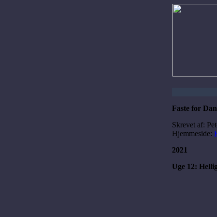
Faste for Da
Skrevet af: Pe
Hjemmeside:
2021
Uge 12: Helli