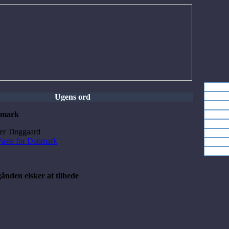
Ugens ord
nmark
ter Tinggaard
Faste for Danmark
gånden elsker at tilbede