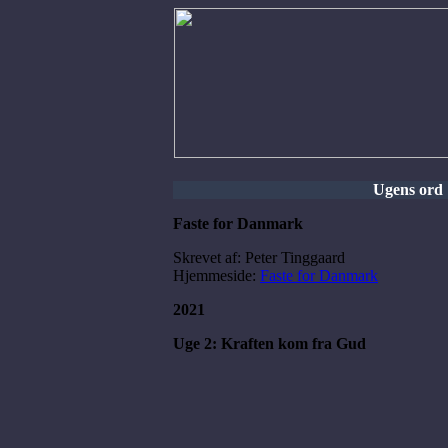
Ugens ord
Faste for Danmark
Skrevet af: Peter Tinggaard
Hjemmeside:
Faste for Danmark
2021
Uge 2: Kraften kom fra Gud