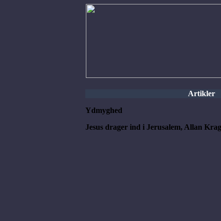
Artikler
Ydmyghed
Jesus drager ind i Jerusalem, Allan Kr