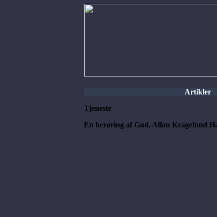
Artikler
Tjeneste
En berøring af Gud, Allan Kragelund H