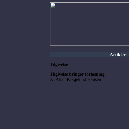
Artikler
Tilgivelse
Tilgivelse bringer forløsning
Af Allan Kragelund Hansen