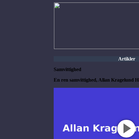
Artikler
Samvittighed
En ren samvittighed, Allan Kragelund 