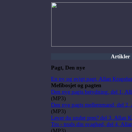
Artikler
Pagt, Den nye
En ny og evigt pagt, Allan Kragel
Mefibosjet og pagten
Den nye pagts betydning, del 1, A
(MP3)
Den nye pagts mellemmand, del 2,
(MP3)
Lever du under pres? del 3, Allan 
Tro - trods din svaghed, del 4, Al
(MP3)