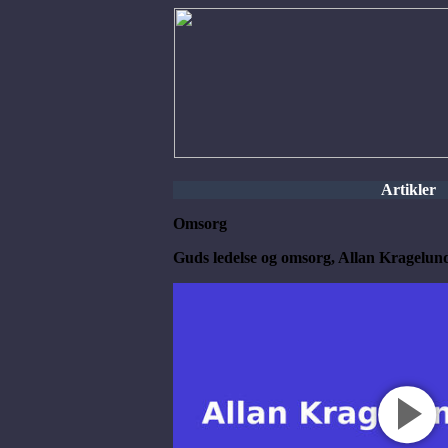
Artikler
Omsorg
Guds ledelse og omsorg, Allan Kragelu