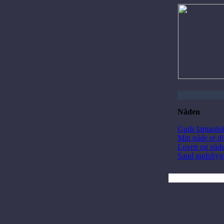
Nåden
Guds fantasti
Min nåde er d
Loven og nåde
Sand gudsfryg