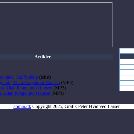
Artikler
ske nåde, Jan Rydeng
(tekst)
ig nok, Allan Kragelund Hansen
(MP3)
n, Allan Kragelund Hansen
(MP3)
t, Allan Kragelund Hansen
(MP3)
aomin.dk
Copyright 2025, Grafik Peter Hvidtved Larsen