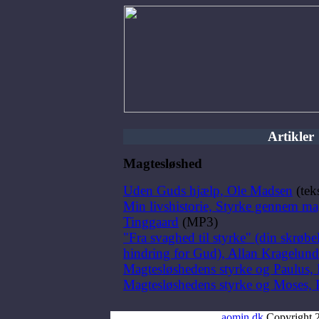
Artikler
Magtesløshed
Uden Guds hjælp, Ole Madsen
(tek
Min livshistorie, Styrke gennem ma
Tinggaard
(MP3)
"Fra svaghed til styrke" (din skrøb
hindring for Gud), Allan Kragelun
Magtesløshedens styrke og Paulus, 
Magtesløshedens styrke og Moses, 
aomin.dk
Copyright 2