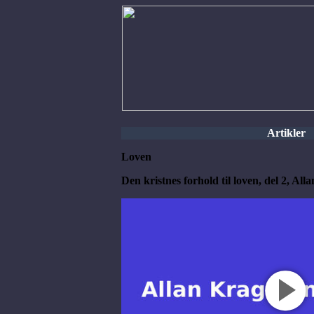
Artikler
Loven
Den kristnes forhold til loven, del 2, A