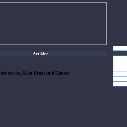
Artikler
indre styrke, Allan Kragelund Hansen