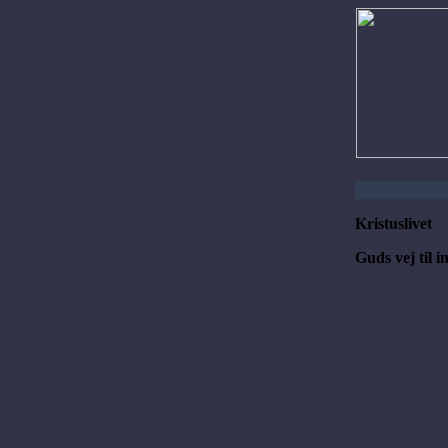
Kristuslivet
Guds vej til 