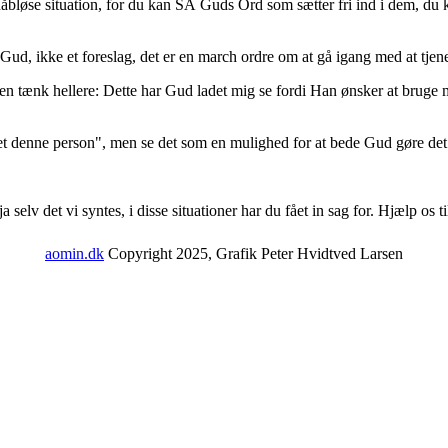
e håbløse situation, for du kan SÅ Guds Ord som sætter fri ind i dem, d
Gud, ikke et foreslag, det er en march ordre om at gå igang med at tje
en tænk hellere: Dette har Gud ladet mig se fordi Han ønsker at bruge m
t denne person", men se det som en mulighed for at bede Gud gøre det
lv det vi syntes, i disse situationer har du fået in sag for. Hjælp os til 
aomin.dk
Copyright 2025, Grafik Peter Hvidtved Larsen