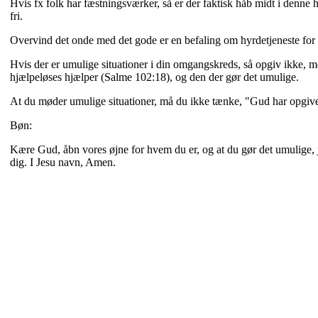
Hvis fx folk har fæstningsværker, så er der faktisk håb midt i denn
fri.
Overvind det onde med det gode er en befaling om hyrdetjeneste for 
Hvis der er umulige situationer i din omgangskreds, så opgiv ikke, m
hjælpeløses hjælper (Salme 102:18), og den der gør det umulige.
At du møder umulige situationer, må du ikke tænke, "Gud har opgive
Bøn:
Kære Gud, åbn vores øjne for hvem du er, og at du gør det umulige, ja se
dig. I Jesu navn, Amen.