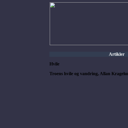
Artikler
Hvile
Troens hvile og vandring, Allan Kragel