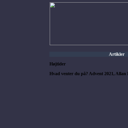
Artikler
Højtider
Hvad venter du på? Advent 2021, Allan