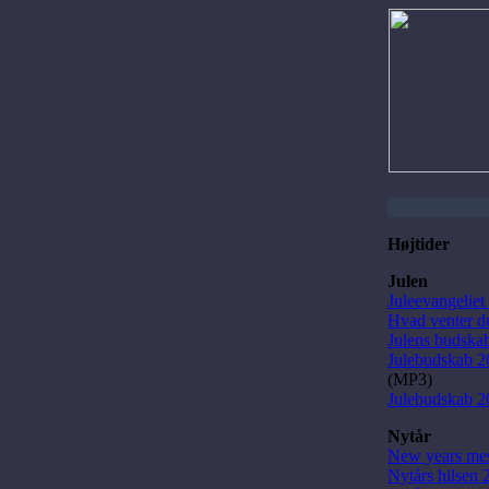
Højtider
Julen
Juleevangelie
Hvad venter d
Julens budska
Julebudskab 2
(MP3)
Julebudskab 2
Nytår
New years mes
Nytårs hilsen