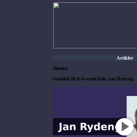
Artikler
Himlen
Genfødt til et levende håb, Jan Rydeng