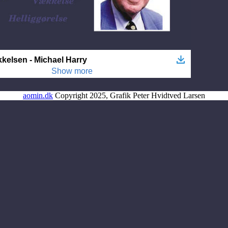
aomin.dk
Copyright 2025, Grafik Peter Hvidtved Larsen