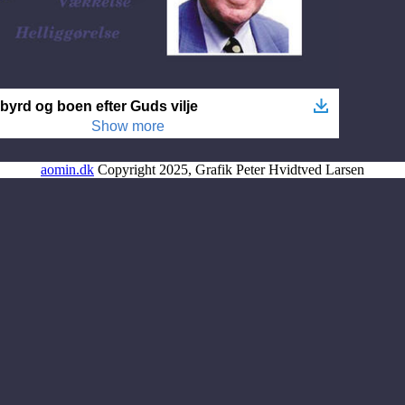
aomin.dk
Copyright 2025, Grafik Peter Hvidtved Larsen