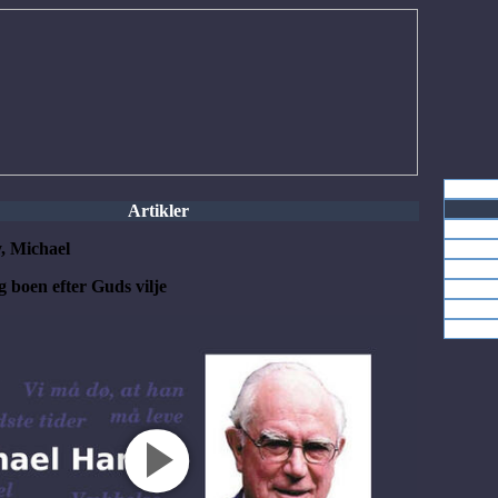
Artikler
, Michael
 boen efter Guds vilje