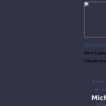
Harry Legacy
Vidnesbyrd og