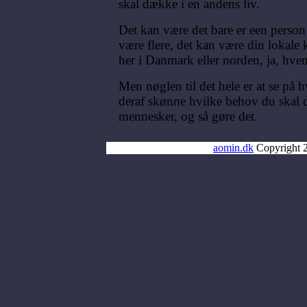
skal dække i en andens liv.
Det kan være det bare er een person 
være flere, det kan være din lokale k
her i Danmark eller norden, ja, hve
Men nøglen til det hele er at se på h
deraf skønne hvilke behov du skal 
mennesker, og så gøre det.
aomin.dk
Copyright 2