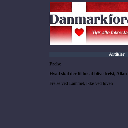
Artikler
Frelse
Hvad skal der til for at blive frelst, Al
Frelse ved Lammet, ikke ved løven