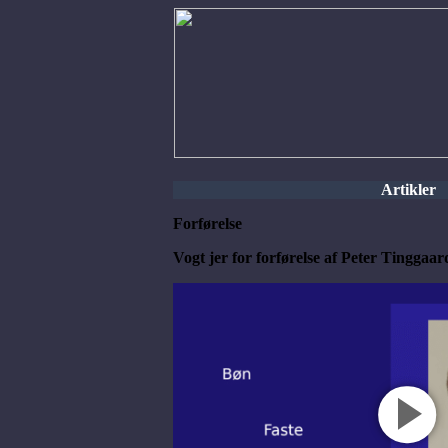
Artikler
Forførelse
Vogt jer for forførelse af Peter Tinggaar