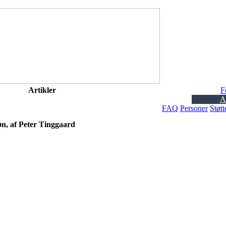
Artikler
F
Ar
FAQ
Personer
Støtt
øn, af Peter Tinggaard