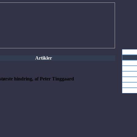
Artikler
største hindring, af Peter Tinggaard