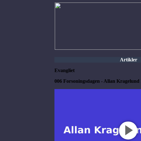
Artikler
Evangliet
006 Forsoningsdagen - Allan Kragelund