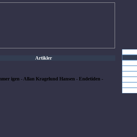
Artikler
mmer igen - Allan Kragelund Hansen - Endetiden -