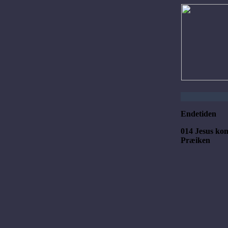
Endetiden
014 Jesus ko
Præiken