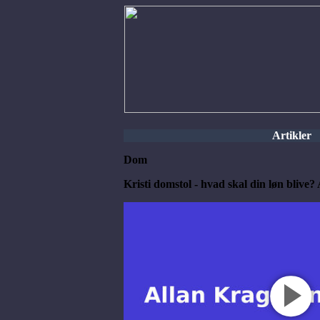
Artikler
Dom
Kristi domstol - hvad skal din løn blive