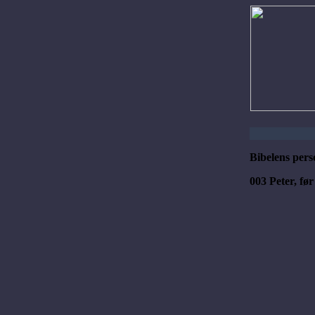
Bibelens pers
003 Peter, fø