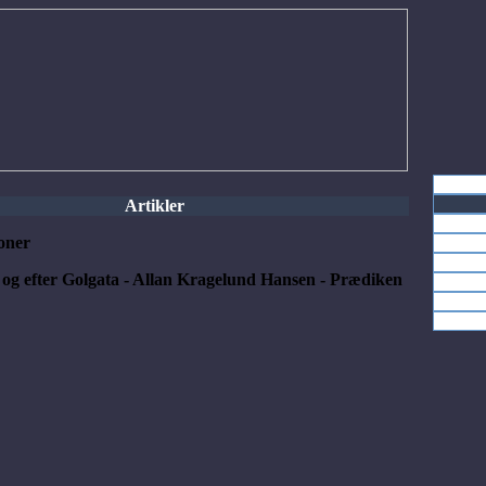
Artikler
oner
r og efter Golgata - Allan Kragelund Hansen - Prædiken